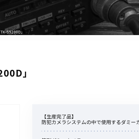
アクセサリー
イヤホンマイク
スピーカーマイク
K-S9200D」
イヤホン
バッテリー
充電器・アダプター
アンテナ
200D」
ベルトクリップ
無線機ケース・カバー
中継機
ヘッドセット
無線機収納・運搬ケース
【生産完了品】
その他アクセサリー
防犯カメラシステムの中で使用するダミー