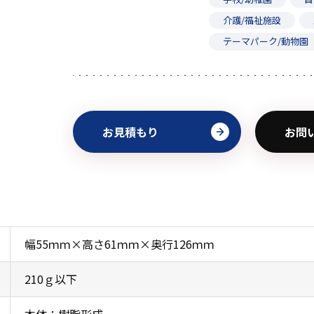
介護/福祉施設
テーマパーク/動物園
お見積もり
お問
幅55ｍｍ×高さ61ｍｍ×奥行126ｍｍ
210ｇ以下
本体：樹脂形成