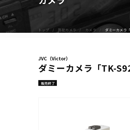
無線機
業務用無線機
デジタル無線機（登録局）
トップ
防犯カメラ
カメラ
ダミーカメラ「T
デジタル無線機（免許局）
特定小電力トランシーバー
IP無線機
JVC（Victor）
受信機（レシーバー）
ダミーカメラ「TK-S9
アマチュア無線機
ガイドラジオ（ガイドシステム）
販売終了
デジタル小電力コミュニティ無線
ネットワークシステム対応商品
オーダーコール
オーダーコール