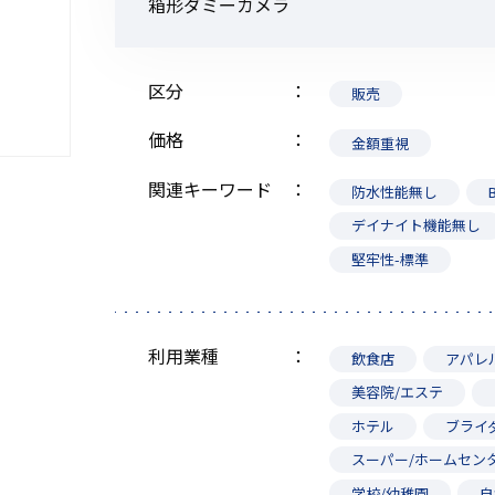
箱形ダミーカメラ
区分
販売
初めてご利用の方
価格
金額重視
関連キーワード
防水性能無し
金額から探す
デイナイト機能無し
堅牢性-標準
販売商品から探す
利用業種
飲食店
アパレ
美容院/エステ
ホテル
ブライ
スーパー/ホームセン
学校/幼稚園
自