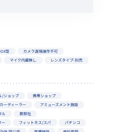
その他の商品
BOX型
カメラ遠隔操作不可
業界使用例から探す
マイク内蔵無し
レンズタイプ-別売
ル/ショップ
携帯ショップ
カーディーラー
アミューズメント施設
ダル
葬祭社
ター
フィットネス/スパ
パチンコ
治体/官公庁
医療施設
歯科医院