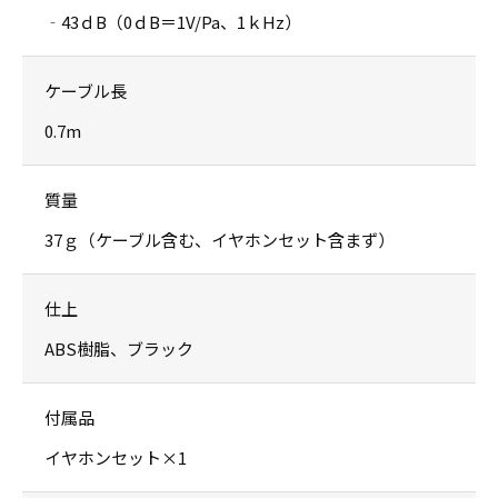
‐43ｄB（0ｄB＝1V/Pa、1ｋHz）
ケーブル長
0.7m
質量
37ｇ（ケーブル含む、イヤホンセット含まず）
仕上
ABS樹脂、ブラック
付属品
イヤホンセット×1