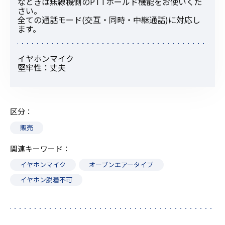
なときは無線機側のPTTホールド機能をお使いくだ
さい。
全ての通話モード(交互・同時・中継通話)に対応し
ます。
イヤホンマイク
堅牢性：丈夫
区分
販売
関連キーワード
イヤホンマイク
オープンエアータイプ
イヤホン脱着不可