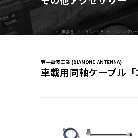
無線機
業務用無線機
デジタル無線機（登録局）
トップ
無線機・インカム・トランシーバーのアク
デジタル無線機（免許局）
特定小電力トランシーバー
IP無線機
第一電波工業 (DIAMOND ANTENNA)
受信機（レシーバー）
車載用同軸ケーブル「2
アマチュア無線機
ガイドラジオ（ガイドシステム）
デジタル小電力コミュニティ無線
ネットワークシステム対応商品
オーダーコール
オーダーコール