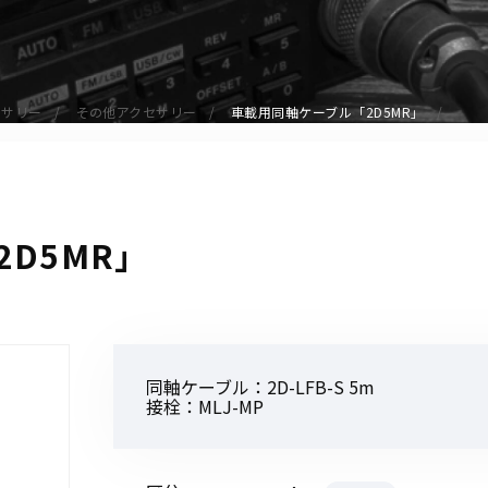
アクセサリー
イヤホンマイク
スピーカーマイク
セサリー
その他アクセサリー
車載用同軸ケーブル「2D5MR」
イヤホン
バッテリー
充電器・アダプター
アンテナ
D5MR」
ベルトクリップ
無線機ケース・カバー
中継機
ヘッドセット
同軸ケーブル：2D-LFB-S 5m
無線機収納・運搬ケース
接栓：MLJ-MP
その他アクセサリー