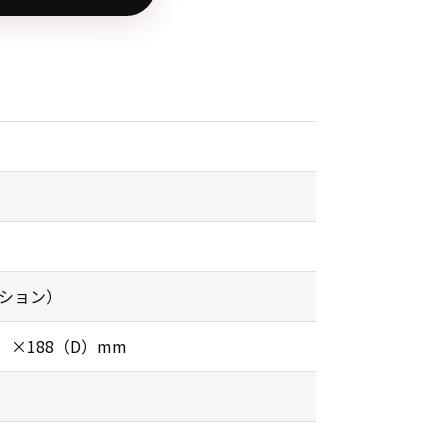
オプション）
）×188（D）mm