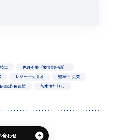
線技士
免許不要（要登録申請）
応
レジャー使用可
堅牢性-丈夫
信距離-長距離
防水性能無し
い合わせ