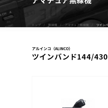
無線機
業務用無線機
デジタル無線機（登録局）
トップ
無線機
アマチュア無線機
ツインバン
デジタル無線機（免許局）
特定小電力トランシーバー
IP無線機
アルインコ（ALINCO）
受信機（レシーバー）
ツインバンド144/430
アマチュア無線機
ガイドラジオ（ガイドシステム）
デジタル小電力コミュニティ無線
ネットワークシステム対応商品
オーダーコール
オーダーコール