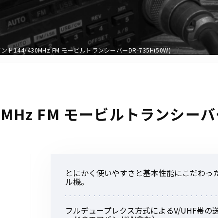
アクセサリー
イヤホンマイク
スピーカーマイク
ド144/430MHz FM モービルトランシーバーDR-735H(50W)
イヤホン
バッテリー
充電器・アダプター
アンテナ
MHz FM モービルトランシーバーD
ベルトクリップ
無線機ケース・カバー
中継機
ヘッドセット
とにかく使いやすさと基本性能にこだわっ
無線機収納・運搬ケース
ル機。
その他アクセサリー
フルデュープレクス方式によるV/UHF帯の