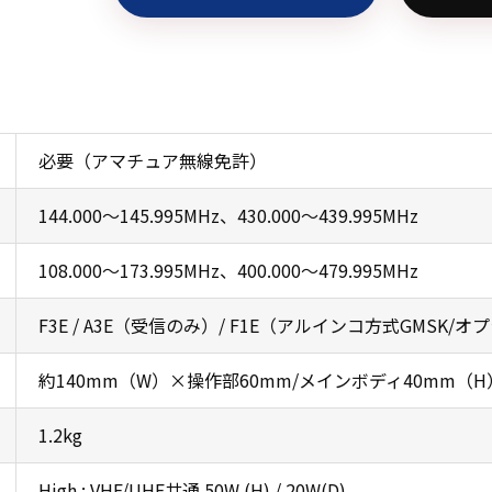
必要（アマチュア無線免許）
144.000〜145.995MHz、430.000〜439.995MHz
108.000〜173.995MHz、400.000〜479.995MHz
F3E / A3E（受信のみ）/ F1E（アルインコ方式GMSK/
約140mm（W）×操作部60mm/メインボディ40mm（H
1.2kg
High : VHF/UHF共通 50W (H) / 20W(D)