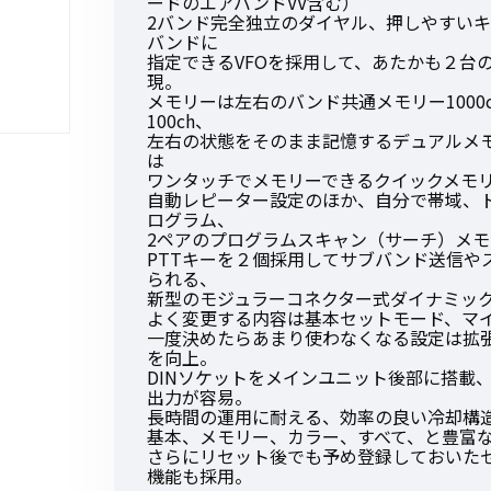
ードのエアバンドVV含む）
2バンド完全独立のダイヤル、押しやすい
バンドに
指定できるVFOを採用して、あたかも２台
現。
メモリーは左右のバンド共通メモリー100
100ch、
初めてご利用の方
左右の状態をそのまま記憶するデュアルメ
は
ワンタッチでメモリーできるクイックメモ
自動レピーター設定のほか、自分で帯域、
金額から探す
ログラム、
2ペアのプログラムスキャン（サーチ）メ
PTTキーを２個採用してサブバンド送信や
られる、
販売商品から探す
新型のモジュラーコネクター式ダイナミッ
よく変更する内容は基本セットモード、マイ
一度決めたらあまり使わなくなる設定は拡
を向上。
DINソケットをメインユニット後部に搭載
出力が容易。
長時間の運用に耐える、効率の良い冷却構
基本、メモリー、カラー、すべて、と豊富
さらにリセット後でも予め登録しておいた
機能も採用。