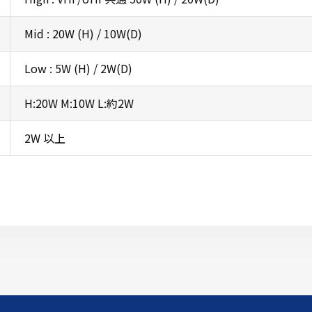
Mid : 20W (H) / 10W(D)
Low : 5W (H) / 2W(D)
H:20W M:10W L:約2W
2W 以上