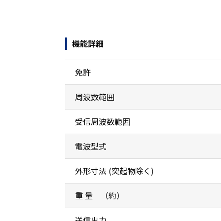
機能詳細
免許
周波数範囲
受信周波数範囲
電波型式
外形寸法 (突起物除く)
重 量 （約）
送信出力