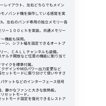
その他の商品
キーレイアウト、左右どちらでもメイン
のモノバンド機を操作している感覚を実
0ch、左右のバンド専用の独立メモリー各
モリー１００ｃｈを実装。共通メモリー
リー機能も採用。
トーン、シフト幅を設定できるオートプ
業界使用例から探す
モリー、ＣＡＬＬチャンネルも装備。
スケルチ開放など任意の機能に割り当て
クマイクを標準付属。
クゲインやMIDパワー出力変更など
張セットモードに振り分けて使いやすさ
、パケットなどのインターフェース信号
造、静かなファンと大きな放熱板。
なリセットモード。
セットモード設定を復元できるレストア