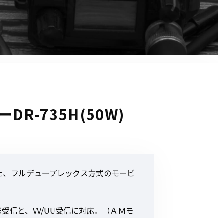
音響関連商品
ポータブルワイヤレスアンプ
その他音響関連商品
防犯カメラ
カメラ
R-735H(50W)
ドライブレコーダー
レコーダー
その他関連商品
た、フルデュープレックス方式のモービ
その他取扱商品
DCDCコンバーター/直流安定
送受信と、VV/UU受信に対応。（ＡＭモ
化電源