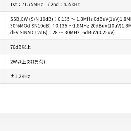
1st：71.75MHz / 2nd：455kHz
SSB,CW (S/N 10dB)：0.135 ～ 1.8MHz 0dBuV(1uV)1.8M
30%MOd SN10dB)：0.135 ～1.8MHz 20dBuV(10uV)1.8M
dEV SINAD 12dB)：28 ～ 30MHz -6dBuV(0.25uV)
70dB以上
2W以上(8Ω負荷)
±1.2KHz