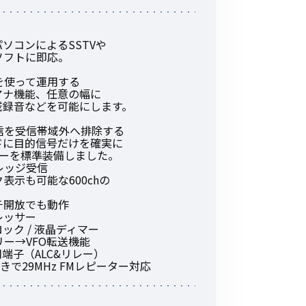
その他の商品
ソコンによるSSTVや
ソフトに即応。
を使って運用する
アナ機能、任意の幅に
域録音などを可能にします。
信を受信帯域外へ排除する
業界使用例から探す
ードに目的信号だけを確実に
ターを標準装備しました。
レッジ受信
示も可能な600chの
チ開放でも動作
レッサー
ーロック / 液晶ディマー
モリー→VFO転送機能
端子（ALC&リレー）
きで29MHz FMレピーター対応