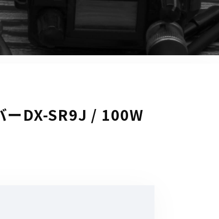
音響関連商品
ポータブルワイヤレスアンプ
その他音響関連商品
防犯カメラ
カメラ
-SR9J / 100W
ドライブレコーダー
レコーダー
その他関連商品
その他取扱商品
DCDCコンバーター/直流安定
化電源