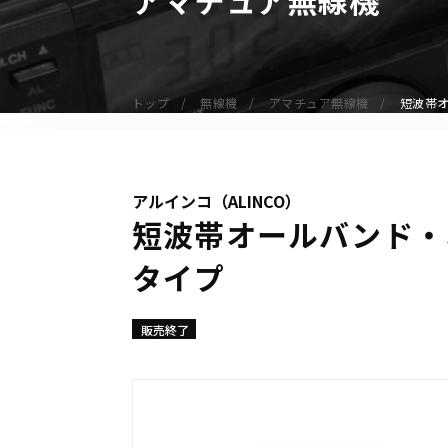
無線機
業務用無線機
デジタル無線機（登録局）
トップ
無線機
アマチュア無線機
短波帯オ
デジタル無線機（免許局）
特定小電力トランシーバー
IP無線機
アルインコ（ALINCO）
受信機（レシーバー）
短波帯オールバンド・オー
アマチュア無線機
タイプ
ガイドラジオ（ガイドシステム）
デジタル小電力コミュニティ無線
ネットワークシステム対応商品
販売終了
オーダーコール
オーダーコール