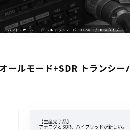
アクセサリー
イヤホンマイク
スピーカーマイク
ールバンド・オールモード+SDR トランシーバーDX-SR9J / 100Wタイプ
イヤホン
バッテリー
充電器・アダプター
アンテナ
ルモード+SDR トランシーバーDX
ベルトクリップ
無線機ケース・カバー
中継機
ヘッドセット
無線機収納・運搬ケース
その他アクセサリー
【生産完了品】
アナログとSDR、ハイブリッドが新しい。