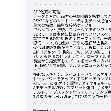
SDR運用が可能
データと音声、両方のVOX回路を搭載してパ
PSK31などのサードパーティ製データ通信
最大の特徴、簡単な接続ケーブル
でパソコンと接続、フリーウエアのソフト
初めてご利用の方
SDRモードは本体に搭載されていないスペ
設定できるDSP処理のナローフィルタ、帯
混信・ノイズに威力、万全の混信除去機能
受信周波数を動かすことなく、近接した混
金額から探す
ΔIF（デルタIF）機能。CW、SSBの各モ
7捉える専用のセラミック・ナローフィル
長波から短波帯をカバーするゼネラルカバ
運用設定まで記憶、アルファニューメリック表
販売商品から探す
メモリー
多彩なスキャン、タイムモードではスケル
トークパワーをアップするスピーチコンプ
RIT/TXITとRFゲイン調整 / ダイヤル&キ
A/BデュアルVFO / スプリット運用 / メ
チルトアップスタンド付き / リニアアンプ用
3段階の送信出力切替 / CTCSSエンコード付