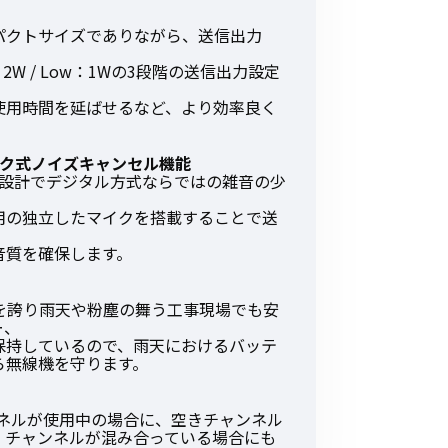
その他の商品
パクトサイズでありながら、送信出力
l：2W / Low：1Wの3段階の送信出力設定
使用時間を延ばせるなど、より効率良く
イク式ノイズキャンセル機能
量設計でデジタル方式ならではの雑音の少
業界使用例から探す
用の独立したマイクを搭載することで送
音質を確保します。
）
当を誇り雨天や粉塵の舞う工事現場でも安
ー、
を保持しているので、雨天におけるバッテ
ら無線機を守ります。
ンネルが使用中の場合に、空きチャンネル
、チャンネルが混み合っている場合にも