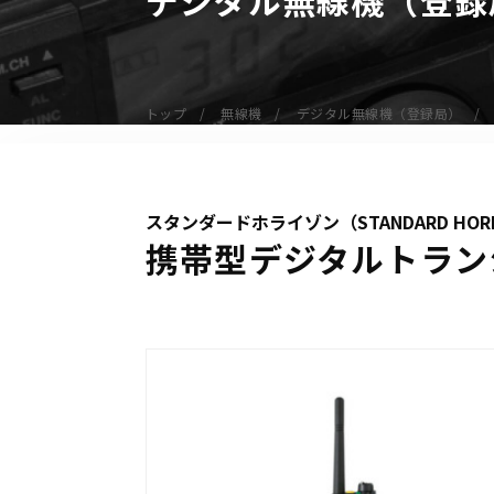
無線機
業務用無線機
デジタル無線機（登録局）
トップ
無線機
デジタル無線機（登録局）
デジタル無線機（免許局）
特定小電力トランシーバー
IP無線機
スタンダードホライゾン（STANDARD HOR
受信機（レシーバー）
携帯型デジタルトランシ
アマチュア無線機
ガイドラジオ（ガイドシステム）
デジタル小電力コミュニティ無線
ネットワークシステム対応商品
オーダーコール
オーダーコール