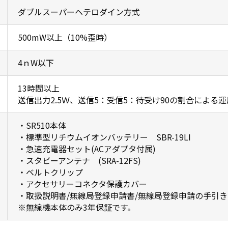
ダブルスーパーヘテロダイン方式
500mW以上（10%歪時）
4ｎW以下
13時間以上
送信出力2.5Ｗ、送信5：受信5：待受け90の割合による
・SR510本体
・標準型リチウムイオンバッテリー SBR-19LI
・急速充電器セット(ACアダプタ付属)
・スタビーアンテナ (SRA-12FS)
・ベルトクリップ
・アクセサリーコネクタ保護カバー
・取扱説明書/無線局登録申請書/無線局登録申請の手引き
※無線機本体のみ3年保証です。