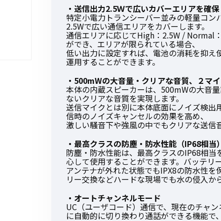
・送信出力2.5Ｗで広いカバーエリアを確保
特定小電力トランシーバー並みの軽量コン
2.5Wで広い通信エリアをカバーします。
通信エリアに応じてHigh：2.5W / Norma
ができ、エリアが限られている場合、
低い出力に設定すれば、電池の消耗を抑え
初めてご利用の方
運用することができます。
・500mWの大音量・クリアな音質、２マ
本体の内蔵スピーカーは、500mWの大音
ないクリアな音質を実現します。
金額から探す
送信マイクとは別に本体底面にノイズ検出
信時のノイズキャンセルの効果を高め、
激しい騒音下や強風の中でもクリアな送信
販売商品から探す
・最高クラスの防塵・防水性能（IP68相当
防塵・防水性能は、最高クラスのIP68相
心して使用することができます。バッテリ
アンテナが外れた状態でもIPX8の防水性
リー交換などハードな現場でも水の侵入か
・オートチャンネルモード
UC（ユーザコード）通信で、現在のチャ
に自動的に切り換わり通話ができる機能で