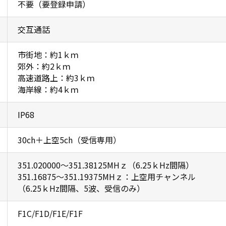
不要（要登録申請）
交互通話
市街地：約1ｋｍ
郊外：約2ｋｍ
高速道路上：約3ｋｍ
海岸線：約4ｋｍ
IP68
30ch＋上空5ch（受信専用）
351.020000〜351.38125MHｚ（6.25ｋHz間隔）
351.16875〜351.19375MHｚ：上空用チャンネル
（6.25ｋHz間隔、5波、受信のみ）
F1C/F1D/F1E/F1F