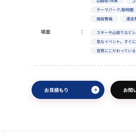
山間部/林業
ゴ
テーマパーク/動物園
施設警備
運送
場面
スキーや山登りなどレ
急なイベント。すぐ
音質にこだわっている
お見積もり
お問