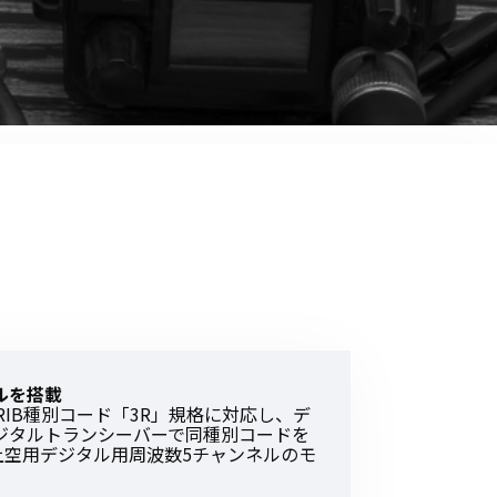
音響関連商品
ポータブルワイヤレスアンプ
その他音響関連商品
防犯カメラ
カメラ
ドライブレコーダー
レコーダー
その他関連商品
ルを搭載
RIB種別コード「3R」規格に対応し、デ
その他取扱商品
ジタルトランシーバーで同種別コードを
上空用デジタル用周波数5チャンネルのモ
DCDCコンバーター/直流安定
化電源