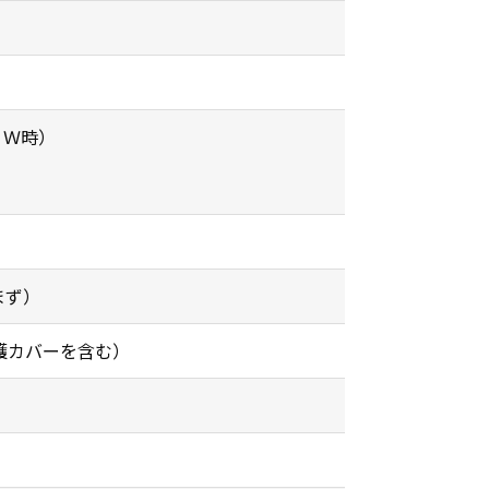
（１Ｗ時）
含まず）
保護カバーを含む）