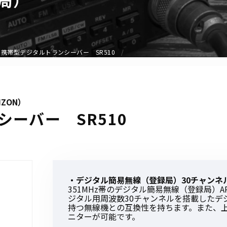
アクセサリー
イヤホンマイク
スピーカーマイク
携帯型デジタルトランシーバー SR510
イヤホン
バッテリー
充電器・アダプター
IZON）
アンテナ
ーバー SR510
ベルトクリップ
無線機ケース・カバー
中継機
ヘッドセット
・デジタル簡易無線（登録局）30チャンネ
無線機収納・運搬ケース
351MHz帯のデジタル簡易無線（登録局）A
その他アクセサリー
ジタル用周波数30チャンネルを搭載したデ
持つ無線機との互換性を持ちます。また、
ニターが可能です。