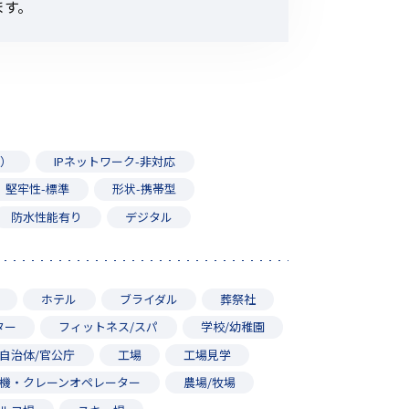
ます。
請）
IPネットワーク-非対応
堅牢性-標準
形状-携帯型
防水性能有り
デジタル
ホテル
ブライダル
葬祭社
ター
フィットネス/スパ
学校/幼稚園
自治体/官公庁
工場
工場見学
機・クレーンオペレーター
農場/牧場