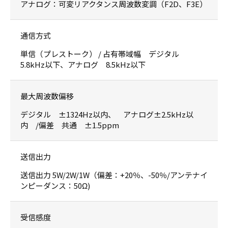
アナログ：可変リアクタンス周波数変調（F2D、F3E）
通信方式
単信（プレストーク） / 占有帯域幅 デジタル
5.8kHz以下、アナログ 8.5kHz以下
最大周波数偏移
デジタル ±1324Hz以内、 アナログ±2.5kHz以
内 /偏差 共通 ±1.5ppm
送信出力
送信出力 5W/2W/1W（偏差：+20％、-50％/アンテナイ
ンピーダンス：50Ω)
受信感度