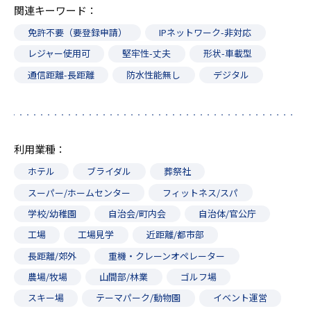
関連キーワード
免許不要（要登録申請）
IPネットワーク-非対応
レジャー使用可
堅牢性-丈夫
形状-車載型
通信距離-長距離
防水性能無し
デジタル
利用業種
ホテル
ブライダル
葬祭社
スーパー/ホームセンター
フィットネス/スパ
学校/幼稚園
自治会/町内会
自治体/官公庁
工場
工場見学
近距離/都市部
長距離/郊外
重機・クレーンオペレーター
農場/牧場
山間部/林業
ゴルフ場
スキー場
テーマパーク/動物園
イベント運営