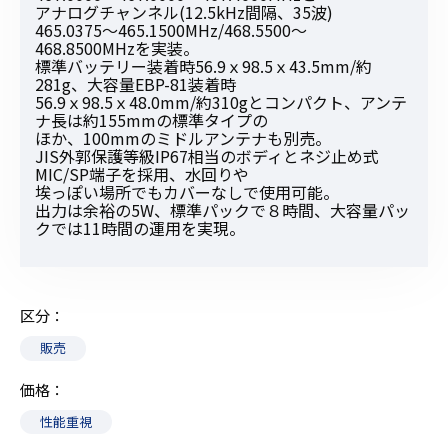
アナログチャンネル(12.5kHz間隔、35波)
465.0375〜465.1500MHz/468.5500〜
468.8500MHzを実装。
標準バッテリー装着時56.9ｘ98.5ｘ43.5mm/約
281g、大容量EBP-81装着時
56.9ｘ98.5ｘ48.0mm/約310gとコンパクト、アンテ
ナ長は約155mmの標準タイプの
ほか、100mmのミドルアンテナも別売。
JIS外郭保護等級IP67相当のボディとネジ止め式
MIC/SP端子を採用、水回りや
埃っぽい場所でもカバーなしで使用可能。
出力は余裕の5W、標準パックで８時間、大容量パッ
クでは11時間の運用を実現。
区分
販売
価格
性能重視