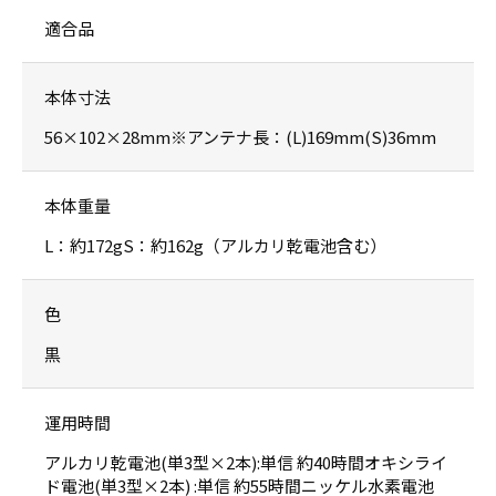
適合品
本体寸法
56×102×28mm※アンテナ長：(L)169mm(S)36mm
本体重量
L：約172gS：約162g（アルカリ乾電池含む）
色
黒
運用時間
アルカリ乾電池(単3型×2本):単信 約40時間オキシライ
ド電池(単3型×2本) :単信 約55時間ニッケル水素電池