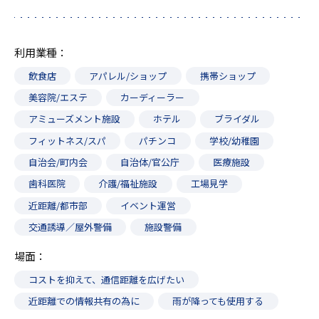
利用業種
飲食店
アパレル/ショップ
携帯ショップ
美容院/エステ
カーディーラー
アミューズメント施設
ホテル
ブライダル
フィットネス/スパ
パチンコ
学校/幼稚園
自治会/町内会
自治体/官公庁
医療施設
歯科医院
介護/福祉施設
工場見学
近距離/都市部
イベント運営
交通誘導／屋外警備
施設警備
場面
コストを抑えて、通信距離を広げたい
近距離での情報共有の為に
雨が降っても使用する