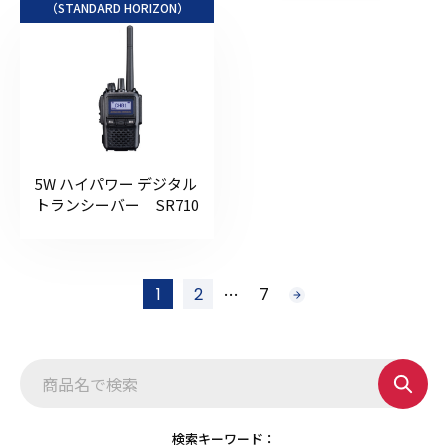
（STANDARD HORIZON）
5W ハイパワー デジタル
トランシーバー SR710
投
…
1
2
7
次
稿
へ
の
ペ
ー
ジ
送
り
検索キーワード：