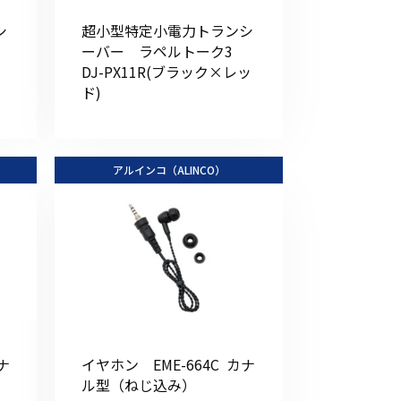
その他の商品
シ
超小型特定小電力トランシ
3
ーバー ラペルトーク3
DJ-PX11R(ブラック×レッ
ド)
アルインコ（ALINCO）
業界使用例から探す
ナ
イヤホン EME-664C カナ
ル型（ねじ込み）