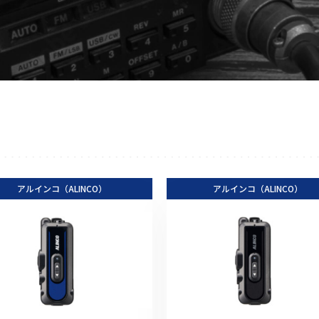
アクセサリー
イヤホンマイク
スピーカーマイク
イヤホン
バッテリー
充電器・アダプター
アンテナ
ベルトクリップ
アルインコ（ALINCO）
無線機ケース・カバー
アルインコ（ALINCO）
中継機
ヘッドセット
無線機収納・運搬ケース
その他アクセサリー