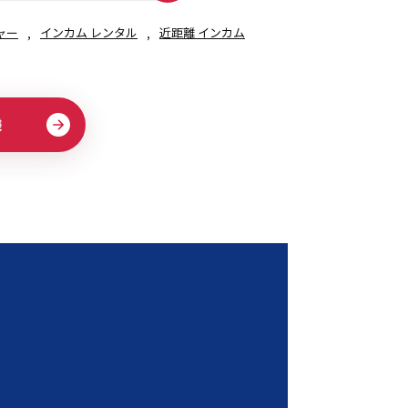
ャー
インカム レンタル
近距離 インカム
様