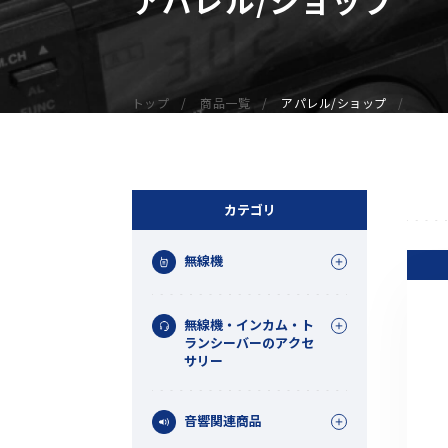
無線機
業務用無線機
デジタル無線機（登録局）
トップ
商品一覧
アパレル/ショップ
デジタル無線機（免許局）
特定小電力トランシーバー
IP無線機
受信機（レシーバー）
カテゴリ
アマチュア無線機
無線機
ガイドラジオ（ガイドシステム）
デジタル小電力コミュニティ無線
無線機・インカム・ト
ネットワークシステム対応商品
ランシーバーのアクセ
サリー
オーダーコール
音響関連商品
オーダーコール