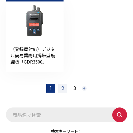
〈登録局対応〉デジタ
ル簡易業務用携帯型無
線機「GDR3500」
投
1
2
3
次
稿
へ
の
ペ
ー
ジ
送
り
検索キーワード：