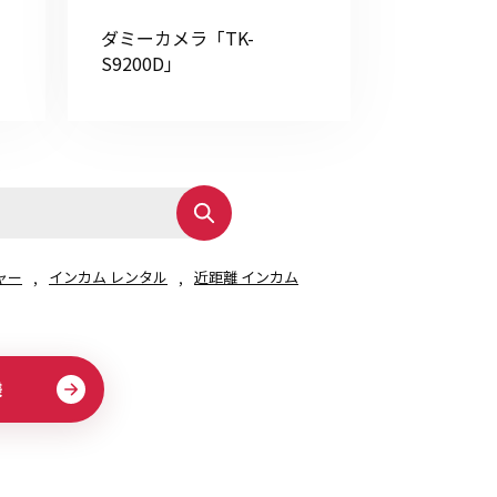
その他の商品
ダミーカメラ「TK-
S9200D」
業界使用例から探す
ャー
インカム レンタル
近距離 インカム
様