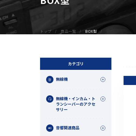
無線機
業務用無線機
デジタル無線機（登録局）
トップ
商品一覧
BOX型
デジタル無線機（免許局）
特定小電力トランシーバー
IP無線機
受信機（レシーバー）
カテゴリ
アマチュア無線機
無線機
ガイドラジオ（ガイドシステム）
デジタル小電力コミュニティ無線
無線機・インカム・ト
ネットワークシステム対応商品
ランシーバーのアクセ
サリー
オーダーコール
音響関連商品
オーダーコール