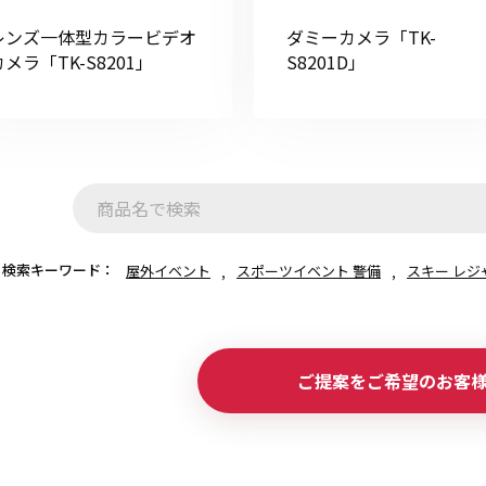
レンズ一体型カラービデオ
ダミーカメラ「TK-
カメラ「TK-S8201」
S8201D」
初めてご利用の方
金額から探す
検索キーワード：
屋外イベント
スポーツイベント 警備
スキー レジ
販売商品から探す
ご提案をご希望のお客