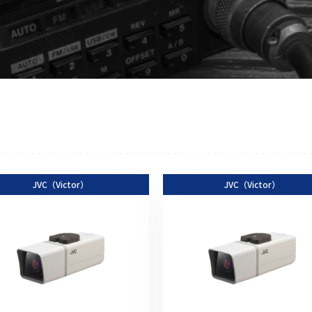
アクセサリー
イヤホンマイク
スピーカーマイク
イヤホン
バッテリー
充電器・アダプター
アンテナ
ベルトクリップ
JVC（Victor）
無線機ケース・カバー
JVC（Victor）
中継機
ヘッドセット
無線機収納・運搬ケース
その他アクセサリー