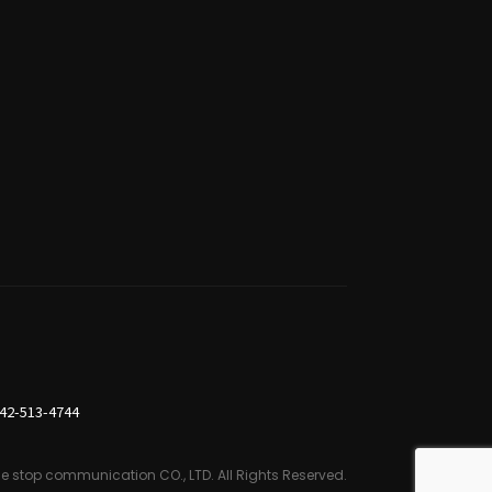
42-513-4744
e stop communication CO., LTD.
All Rights Reserved.