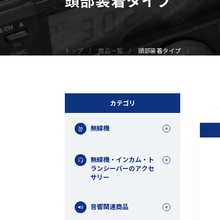
無線機
業務用無線機
デジタル無線機（登録局）
トップ
商品一覧
頭部装着タイプ
デジタル無線機（免許局）
特定小電力トランシーバー
IP無線機
受信機（レシーバー）
カテゴリ
アマチュア無線機
無線機
ガイドラジオ（ガイドシステム）
デジタル小電力コミュニティ無線
無線機・インカム・ト
ネットワークシステム対応商品
ランシーバーのアクセ
サリー
オーダーコール
音響関連商品
オーダーコール