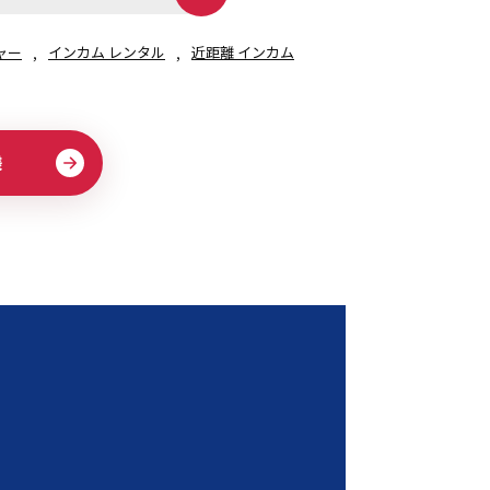
ャー
インカム レンタル
近距離 インカム
様