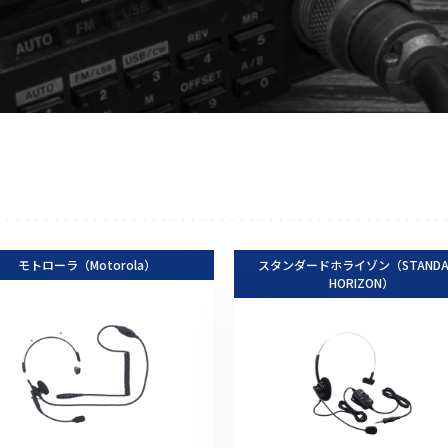
アクセサリー
イヤホンマイク
スピーカーマイク
イヤホン
バッテリー
充電器・アダプター
アンテナ
ベルトクリップ
モトローラ（Motorola）
無線機ケース・カバー
スタンダードホライゾン（STANDA
HORIZON）
中継機
ヘッドセット
無線機収納・運搬ケース
その他アクセサリー