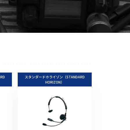
音響関連商品
ポータブルワイヤレスアンプ
その他音響関連商品
防犯カメラ
カメラ
ドライブレコーダー
RD
スタンダードホライゾン（STANDARD
レコーダー
HORIZON）
その他関連商品
その他取扱商品
DCDCコンバーター/直流安定
化電源