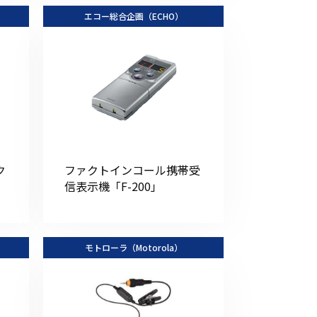
エコー総合企画（ECHO）
ク
ファクトインコール携帯受
信表示機「F-200」
モトローラ（Motorola）