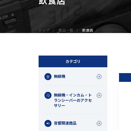
無線機
業務用無線機
デジタル無線機（登録局）
トップ
商品一覧
飲食店
デジタル無線機（免許局）
特定小電力トランシーバー
IP無線機
受信機（レシーバー）
カテゴリ
アマチュア無線機
無線機
ガイドラジオ（ガイドシステム）
デジタル小電力コミュニティ無線
無線機・インカム・ト
ネットワークシステム対応商品
ランシーバーのアクセ
サリー
オーダーコール
音響関連商品
オーダーコール