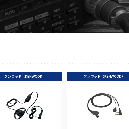
アクセサリー
イヤホンマイク
スピーカーマイク
イヤホン
バッテリー
充電器・アダプター
アンテナ
ベルトクリップ
ケンウッド（KENWOOD）
無線機ケース・カバー
ケンウッド（KENWOOD）
中継機
ヘッドセット
無線機収納・運搬ケース
その他アクセサリー