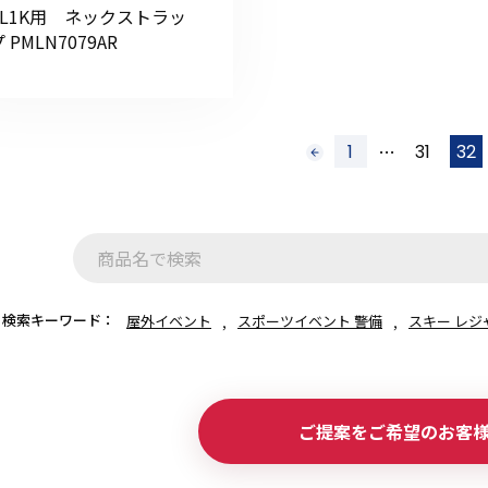
CL1K用 ネックストラッ
 PMLN7079AR
…
1
31
32
前
へ
検索キーワード：
屋外イベント
スポーツイベント 警備
スキー レジ
ご提案をご希望のお客