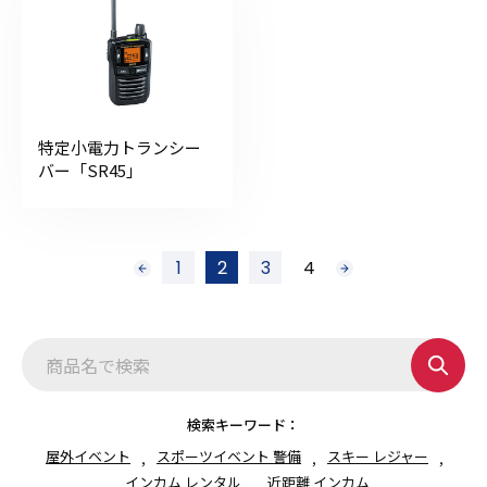
特定小電力トランシー
バー「SR45」
投
1
2
3
4
前
次
稿
へ
へ
の
ペ
ー
ジ
送
り
検索キーワード：
屋外イベント
スポーツイベント 警備
スキー レジャー
インカム レンタル
近距離 インカム